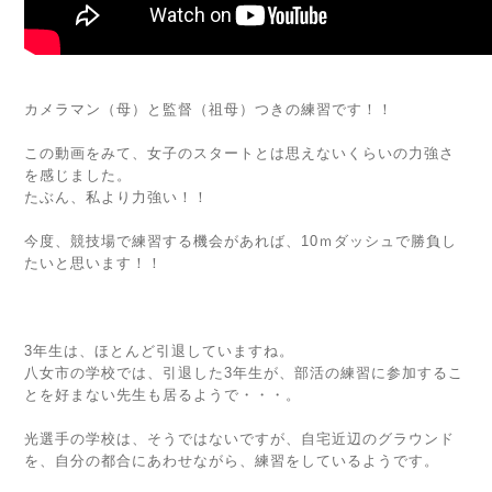
カメラマン（母）と監督（祖母）つきの練習です！！
この動画をみて、女子のスタートとは思えないくらいの力強さ
を感じました。
たぶん、私より力強い！！
今度、競技場で練習する機会があれば、10ｍダッシュで勝負し
たいと思います！！
3年生は、ほとんど引退していますね。
八女市の学校では、引退した3年生が、部活の練習に参加するこ
とを好まない先生も居るようで・・・。
光選手の学校は、そうではないですが、自宅近辺のグラウンド
を、自分の都合にあわせながら、練習をしているようです。