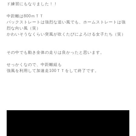
ド練習にもなりました！！
中距離は800ｍＴＴ
バックストレートは強烈な追い風でも、ホームストレートは強
烈な向い風（笑）
かわいそうなくらい突風が吹くたびによろける女子たち（笑）
その中でも動き全体の走りは良かったと思います。
せっかくなので、中距離組も
強風を利用して加速走100ＴＴをして終了です。