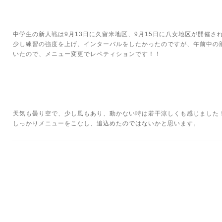
中学生の新人戦は9月13日に久留米地区、9月15日に八女地区が開催さ
少し練習の強度を上げ、インターバルをしたかったのですが、午前中の
いたので、メニュー変更でレペティションです！！
天気も曇り空で、少し風もあり、動かない時は若干涼しくも感じました
しっかりメニューをこなし、追込めたのではないかと思います。