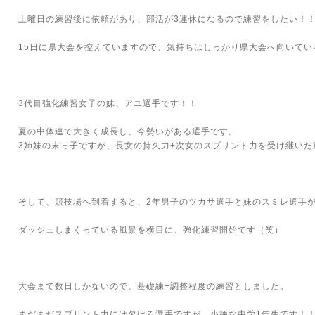
土曜日の練習後に依頼があり、部活が3連休になるので練習をしたい！
15日に県大会を控えていますので、気持ちはしっかり県大会へ向いてい
3代目強化練習女子の妹、アユ選手です！！
夏の中体連で大きく成長し、今勢いがある選手です。
3姉妹の末っ子ですが、長女の持久力+次女のスプリント力を受け継い
そして、競技場へ到着すると、2年男子のツカサ選手と妹のスミレ選手
ダッシュしまくっている風景を横目に、強化練習開始です（笑）
大会まで数日しかないので、基礎練+調整程度の練習としました。
まだまだスプリント力には欠ける選手ですが、小柄な中学1年生です！