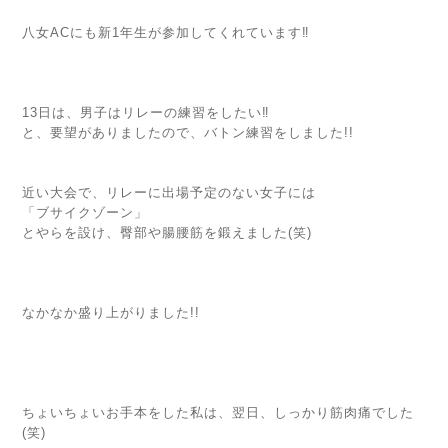
八女ACにも新1年生が参加してくれています‼︎
13日は、男子はリレーの練習をしたい‼︎
と、要望がありましたので、バトン練習をしました!!
近い大会で、リレーに出場予定のない女子には
「ブサイクゾーン」
とやらを設け、臀部や腸腰筋を鍛えました(笑)
なかなか盛り上がりました!!
ちょいちょいお手本をした私は、翌日、しっかり筋肉痛でした
(笑)