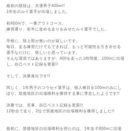
最初の競技は、共通男子400m!!
1年生のルイ選手が出場しました。
初400mで、一番アウトコース。
練習通り、前半に攻める走りをみせたルイ選手でした。
学校に、陸上部が無いのが寂しいです。
毎日、走る練習だけでもできれば、もっと可能性を引き出せる
選手なだけに、惜しいと思っています。
そんな環境ではありますが、400を走った1時間後、100mに出場
し、自己ベスト記録を更新!!
そして、決勝進出です!!
同じく、1年男子のコウセイ選手は、個人種目を100mのみにし
ぼり、筑後地区の出場権利を獲得する事に専念したようです!!
決勝では、見事、自己ベスト記録を更新!!
12秒台で走り、2位で筑後地区の出場権利を獲得しました!!
最初に、筑後地区の出場権利を得たのは、1年女子800mに出場