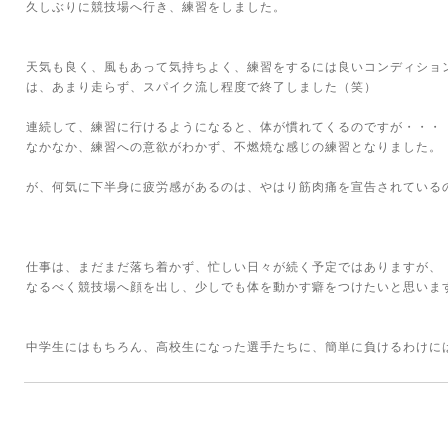
久しぶりに競技場へ行き、練習をしました。
天気も良く、風もあって気持ちよく、練習をするには良いコンディショ
は、あまり走らず、スパイク流し程度で終了しました（笑）
連続して、練習に行けるようになると、体が慣れてくるのですが・・・
なかなか、練習への意欲がわかず、不燃焼な感じの練習となりました。
が、何気に下半身に疲労感があるのは、やはり筋肉痛を宣告されている
仕事は、まだまだ落ち着かず、忙しい日々が続く予定ではありますが、
なるべく競技場へ顔を出し、少しでも体を動かす癖をつけたいと思いま
中学生にはもちろん、高校生になった選手たちに、簡単に負けるわけに