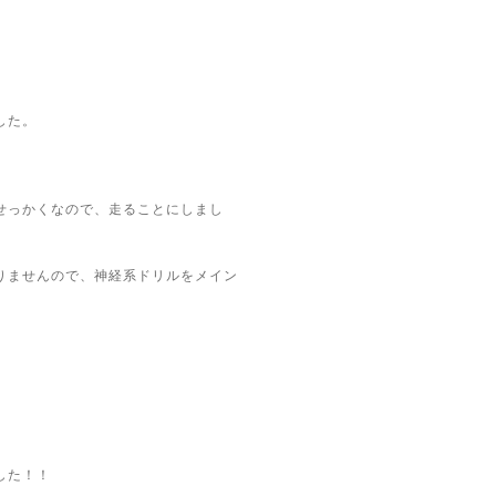
した。
せっかくなので、走ることにしまし
りませんので、神経系ドリルをメイン
した！！