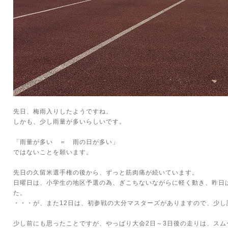
先日、梅雨入りしたようですね。
しかも、少し雨量が多いらしいです。
「雨量が多い ＝ 雨の日が多い」
ではないことを願います。
先日の久留米選手権の後から、ずっと筋肉痛が続いています。
日曜日は、小学生の地区予選の為、ぎこちないながらに軽く動き、昨日
た。
・・・が、また12日は、初参戦の大分マスターズがありますので、少
少し前にも思ったことですが、やっぱり大会2日～3日後の走りは、スム